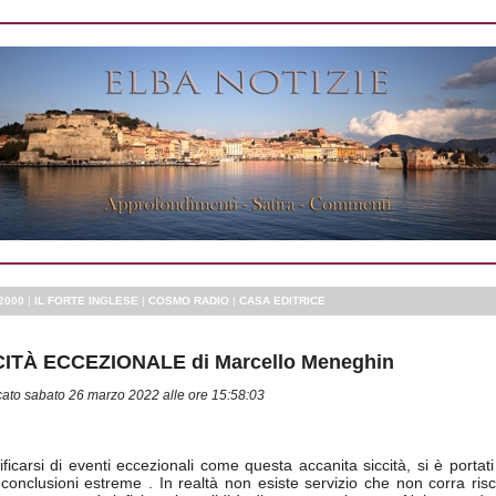
2000
|
IL FORTE INGLESE
|
COSMO RADIO
|
CASA EDITRICE
CITÀ ECCEZIONALE di Marcello Meneghin
cato sabato 26 marzo 2022 alle ore 15:58:03
ificarsi di eventi eccezionali come questa accanita siccità, si è portati
 conclusioni estreme . In realtà non esiste servizio che non corra risc