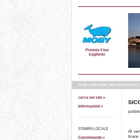
Prenota il tuo
traghetto
HOME
|
CHI SIAMO
|
MOVIMENTO ELBA 
cerca nel sito »
SIC
informazioni »
pubbli
STAMPA LOCALE
Al ver
tirare
Camminando »