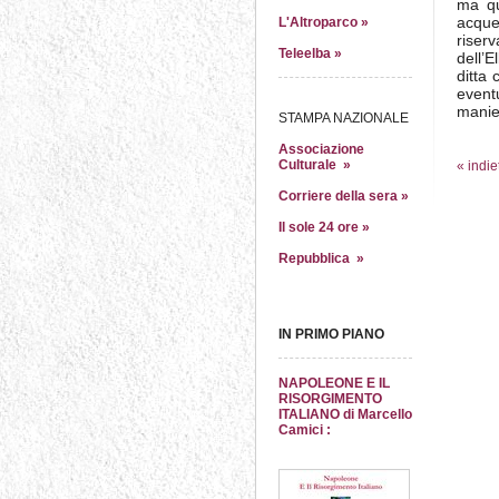
ma qu
acque
L'Altroparco »
riser
Teleelba »
dell’
ditta 
eventu
manie
STAMPA NAZIONALE
Associazione
Culturale »
« indie
Corriere della sera »
Il sole 24 ore »
Repubblica »
IN PRIMO PIANO
NAPOLEONE E IL
RISORGIMENTO
ITALIANO di Marcello
Camici :