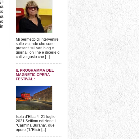
li
na
so
na
no
in
Mi permetto di intervenire
sulle vicende che sono
presenti sui vari blog e
giornali on line e dicerie di
cattivo gusto che [...]
IL PROGRAMMA DEL
MAGNETIC OPERA
FESTIVAL :
Isola d’Elba 4- 21 luglio
2021 Settima edizione I
“Carmina Burana”, due
opere (“L’Elisir [...]