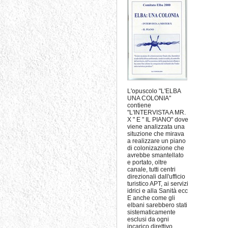
L'opuscolo "L'ELBA
UNA COLONIA"
contiene
"L'INTERVISTA A MR.
X " E " IL PIANO" dove
viene analizzata una
situzione che mirava
a realizzare un piano
di colonizazione che
avrebbe smantellato
e portato, oltre
canale, tutti centri
direzionali dall'ufficio
turistico APT, ai servizi
idrici e alla Sanità ecc
E anche come gli
elbani sarebbero stati
sistematicamente
esclusi da ogni
incarico direttivo.