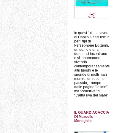
In quest ’ultimo lavoro
di Danilo Alessi uscito
per i tipi di
Persephone Edizioni,
un uomo e una
donna, si incontrano
e si innamorano,
vivendo
contemporaneamente
altri luoghi e le
sponde di molti mari
mentre, un recente
passato, irrompe
dalle pagine “intime”
ma “collettive” di
“L’altra riva del mare”
IL GUARDIACACCIA
DI Marcello
Meneghin: