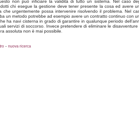
esto non può inficiare la validità di tutto un sistema. Nel caso deg
dotti chi esegue la gestione deve tener presente la cosa ed avere u
va che urgentemente possa intervenire risolvendo il problema. Nel ca
Elba un metodo potrebbe ad esempio avere un contratto continuo con u
che ha navi cisterna in grado di garantire in qualunque periodo dell’an
ali servizi di soccorso. Invece pretendere di eliminare le disavventure 
ra assoluta non è mai possibile.
-
tro
nuova ricerca