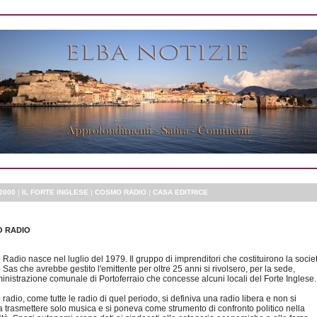
2000
|
IL FORTE INGLESE
|
COSMO RADIO
|
CASA EDITRICE
 RADIO
adio nasce nel luglio del 1979. Il gruppo di imprenditori che costituirono la socie
as che avrebbe gestito l'emittente per oltre 25 anni si rivolsero, per la sede,
inistrazione comunale di Portoferraio che concesse alcuni locali del Forte Inglese.
adio, come tutte le radio di quel periodo, si definiva una radio libera e non si
a trasmettere solo musica e si poneva come strumento di confronto politico nella