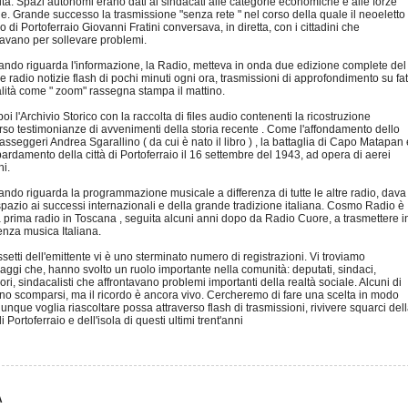
à. Spazi autonomi erano dati ai sindacati alle categorie economiche e alle forze
he. Grande successo la trasmissione "senza rete " nel corso della quale il neoeletto
 di Portoferraio Giovanni Fratini conversava, in diretta, con i cittadini che
navano per sollevare problemi.
ando riguarda l'informazione, la Radio, metteva in onda due edizione complete del
e radio notizie flash di pochi minuti ogni ora, trasmissioni di approfondimento su fat
alità come " zoom" rassegna stampa il mattino.
poi l'Archivio Storico con la raccolta di files audio contenenti la ricostruzione
rso testimonianze di avvenimenti della storia recente . Come l'affondamento dello
sseggeri Andrea Sgarallino ( da cui è nato il libro ) , la battaglia di Capo Matapan 
ardamento della città di Portoferraio il 16 settembre del 1943, ad opera di aerei
i.
ndo riguarda la programmazione musicale a differenza di tutte le altre radio, dava
pazio ai successi internazionali e della grande tradizione italiana. Cosmo Radio è
a prima radio in Toscana , seguita alcuni anni dopo da Radio Cuore, a trasmettere i
enza musica Italiana.
setti dell'emittente vi è uno sterminato numero di registrazioni. Vi troviamo
ggi che, hanno svolto un ruolo importante nella comunità: deputati, sindaci,
ri, sindacalisti che affrontavano problemi importanti della realtà sociale. Alcuni di
no scomparsi, ma il ricordo è ancora vivo. Cercheremo di fare una scelta in modo
unque voglia riascoltare possa attraverso flash di trasmissioni, rivivere squarci del
di Portoferraio e dell'isola di questi ultimi trent'anni
A