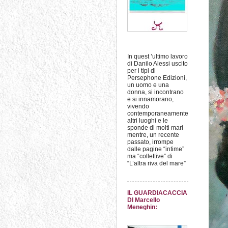
In quest ’ultimo lavoro
di Danilo Alessi uscito
per i tipi di
Persephone Edizioni,
un uomo e una
donna, si incontrano
e si innamorano,
vivendo
contemporaneamente
altri luoghi e le
sponde di molti mari
mentre, un recente
passato, irrompe
dalle pagine “intime”
ma “collettive” di
“L’altra riva del mare”
IL GUARDIACACCIA
DI Marcello
Meneghin: