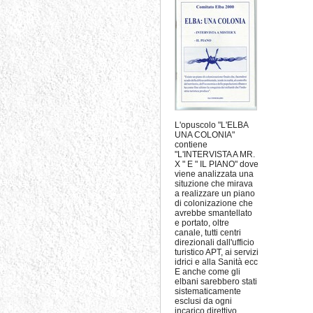
L'opuscolo "L'ELBA
UNA COLONIA"
contiene
"L'INTERVISTA A MR.
X " E " IL PIANO" dove
viene analizzata una
situzione che mirava
a realizzare un piano
di colonizazione che
avrebbe smantellato
e portato, oltre
canale, tutti centri
direzionali dall'ufficio
turistico APT, ai servizi
idrici e alla Sanità ecc
E anche come gli
elbani sarebbero stati
sistematicamente
esclusi da ogni
incarico direttivo.