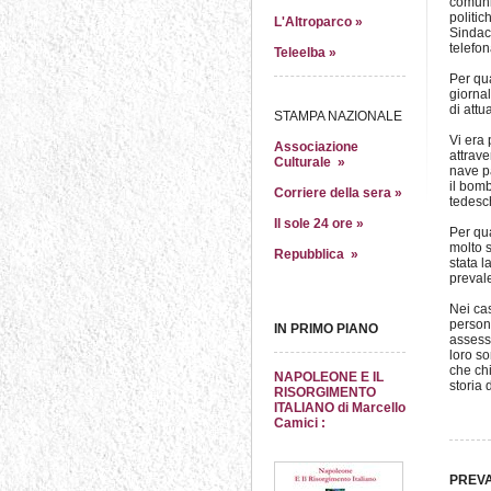
comunit
politic
L'Altroparco »
Sindaco
telefo
Teleelba »
Per qu
giornal
di attu
STAMPA NAZIONALE
Vi era 
Associazione
attrave
Culturale »
nave pa
il bomb
Corriere della sera »
tedesch
Il sole 24 ore »
Per qua
molto s
Repubblica »
stata l
preval
Nei cas
persona
IN PRIMO PIANO
assesso
loro so
che chi
NAPOLEONE E IL
storia 
RISORGIMENTO
ITALIANO di Marcello
Camici :
PREV