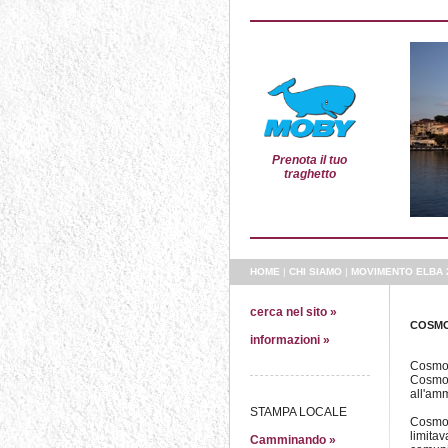
Prenota il tuo
traghetto
HOME
|
CHI SIAMO
|
MOVIMENTO ELBA 
cerca nel sito »
COSMO
informazioni »
Cosmo R
Cosmo S
all'amm
STAMPA LOCALE
Cosmo r
limitav
Camminando »