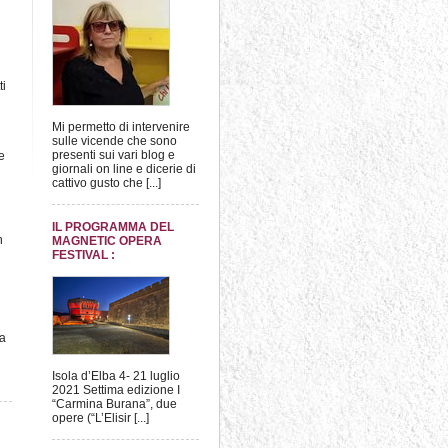
ti
Mi permetto di intervenire
sulle vicende che sono
presenti sui vari blog e
e
giornali on line e dicerie di
cattivo gusto che [...]
IL PROGRAMMA DEL
n
MAGNETIC OPERA
FESTIVAL :
la
Isola d’Elba 4- 21 luglio
2021 Settima edizione I
“Carmina Burana”, due
opere (“L’Elisir [...]