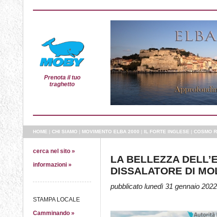
Prenota il tuo
traghetto
HOME
|
CHI SIAMO
|
MOVIMENTO ELBA 2000
|
IL FORTE INGLESE
|
COSMO R
cerca nel sito »
LA BELLEZZA DELL’E
informazioni »
DISSALATORE DI MOL
pubblicato lunedì 31 gennaio 2022
STAMPA LOCALE
Camminando »