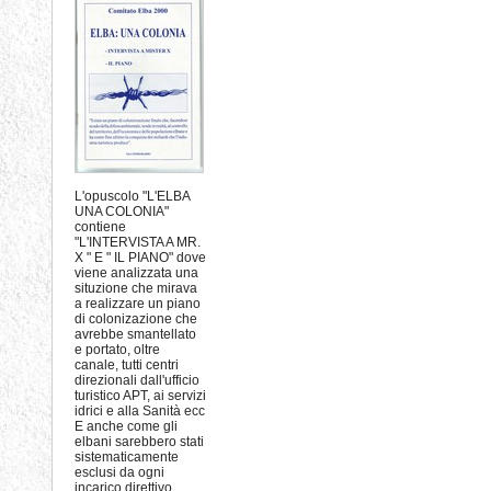
L'opuscolo "L'ELBA
UNA COLONIA"
contiene
"L'INTERVISTA A MR.
X " E " IL PIANO" dove
viene analizzata una
situzione che mirava
a realizzare un piano
di colonizazione che
avrebbe smantellato
e portato, oltre
canale, tutti centri
direzionali dall'ufficio
turistico APT, ai servizi
idrici e alla Sanità ecc
E anche come gli
elbani sarebbero stati
sistematicamente
esclusi da ogni
incarico direttivo.