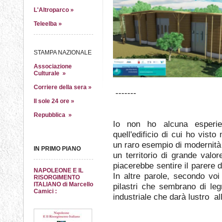
L'Altroparco »
Teleelba »
STAMPA NAZIONALE
Associazione
Culturale »
Corriere della sera »
-------
Il sole 24 ore »
Repubblica »
Io non ho alcuna esperie
quell'edificio di cui ho vist
un raro esempio di modernità 
IN PRIMO PIANO
un territorio di grande valo
piacerebbe sentire il parere 
NAPOLEONE E IL
In altre parole, secondo voi l
RISORGIMENTO
ITALIANO di Marcello
pilastri che sembrano di le
Camici :
industriale che darà lustro al